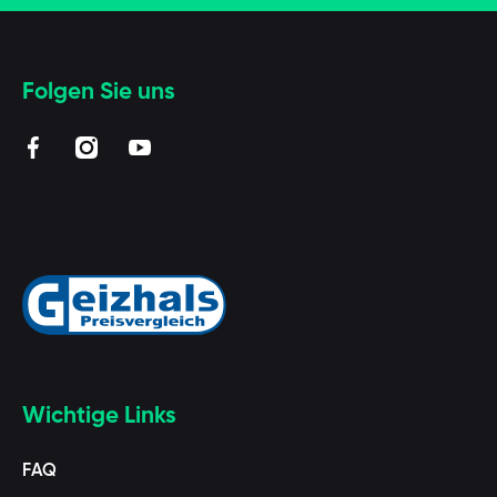
Folgen Sie uns
facebookcom/BAAGLde
instagramcom/baaglde/?hl=de
youtubecom/channel/UCUZmEfeByQpARStx
Wichtige Links
FAQ