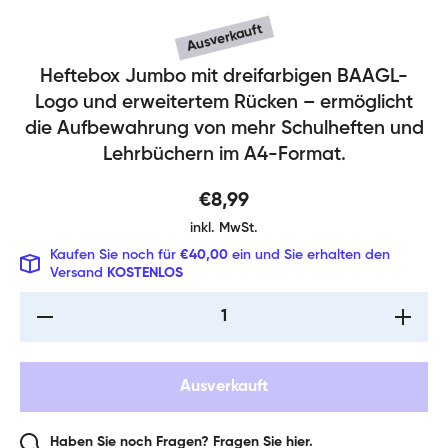
Ausverkauft
Heftebox Jumbo mit dreifarbigen BAAGL-
Heftmappe A4 Jumbo Logo Mi
Logo und erweitertem Rücken – ermöglicht
die Aufbewahrung von mehr Schulheften und
Lehrbüchern im A4-Format.
€8,99
inkl. MwSt.
Kaufen Sie noch für
€40,00
ein und Sie erhalten den
Versand
KOSTENLOS
Verringere
Erhöhe d
die Menge
Menge fü
für
Heftmapp
Heftmappe
A4 Jumb
A4 Jumbo
Logo Mi
Ausverkauft
Logo Mix
Haben Sie noch Fragen? Fragen Sie hier.