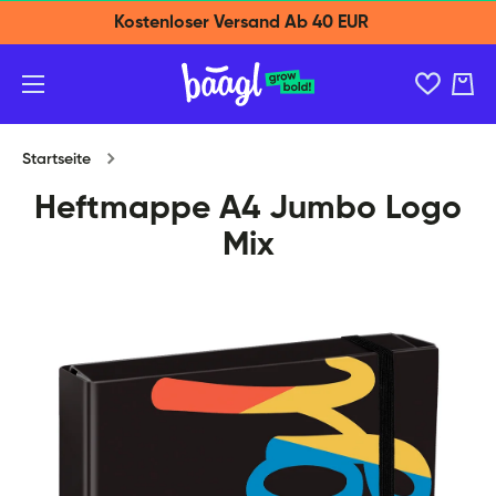
Kostenloser Versand Ab 40 EUR
Direkt zum Inhalt
Ware
Startseite
Heftmappe A4 Jumbo Logo
Mix
Zu Produktinformationen springen