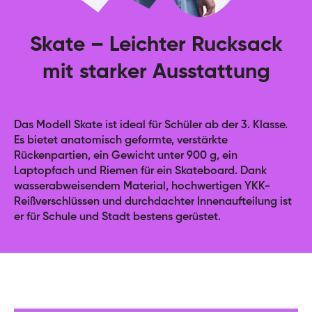
dem Rücken ermöglichen.
JUMBO MOON SCHULHEFTHÜLLEN
Skate – Leichter Rucksack
- Schutzmappen zur Aufbewahrung von Heften oder
mit starker Ausstattung
anderen Dokumenten, mit einer Innenklappe gegen
Herausfallen, die mit einem Gummiband gesichert wird.
- Die Mappen haben eine obere und eine untere
Das Modell Skate ist ideal für Schüler ab der 3. Klasse.
Klappe, so dass nichts herausfallen kann.
Es bietet anatomisch geformte, verstärkte
Rückenpartien, ein Gewicht unter 900 g, ein
Laptopfach und Riemen für ein Skateboard. Dank
- Die Mappen sind mit zwei Gummibändern versehen,
wasserabweisendem Material, hochwertigen YKK-
um ein spontanes Öffnen zu verhindern.
Reißverschlüssen und durchdachter Innenaufteilung ist
er für Schule und Stadt bestens gerüstet.
MOON PURSE
- Schülergeldbörse aus starkem, haltbarem Material.
- Klettverschluss.
- Praktische Schlaufe zur Befestigung eines Karabiners.