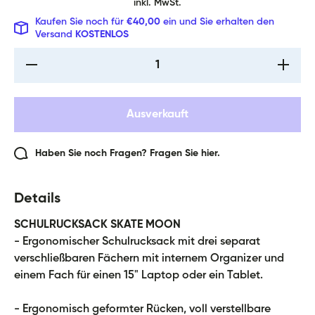
inkl. MwSt.
Kaufen Sie noch für
€40,00
ein und Sie erhalten den
Versand
KOSTENLOS
Verringere die
Erhöhe
Menge für Skate
Menge fü
Moon
Mo
Rucksack-Set
Rucksac
5tlg: Rucksack,
5tlg: Ru
Ausverkauft
Federmäppchen,
Federmäp
Turnbeutel,
Turnbe
Geldbörse,
Geldbö
Heftmappe
Heftm
Haben Sie noch Fragen? Fragen Sie hier.
Details
SCHULRUCKSACK SKATE MOON
- Ergonomischer Schulrucksack mit drei separat
verschließbaren Fächern mit internem Organizer und
einem Fach für einen 15" Laptop oder ein Tablet.
- Ergonomisch geformter Rücken, voll verstellbare