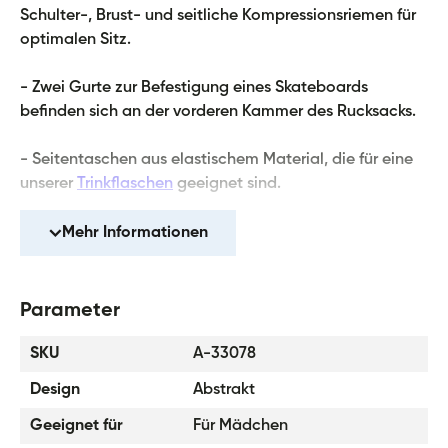
Schulter-, Brust- und seitliche Kompressionsriemen für
optimalen Sitz.
- Zwei Gurte zur Befestigung eines Skateboards
befinden sich an der vorderen Kammer des Rucksacks.
- Seitentaschen aus elastischem Material, die für eine
unserer
Trinkflaschen
geeignet sind.
- Sehr geringes Gewicht des Rucksacks - 850 g.
Mehr Informationen
- Das Volumen des Rucksacks ist 25 Liter, die
Tragfähigkeit beträgt 7 kg.
Parameter
- Der Rucksack ist aus starkem wasserdichtem Material
SKU
A-33078
hergestellt.
Design
Abstrakt
- Reflektierende Elemente für die Sicherheit des Kindes.
Geeignet für
Für Mädchen