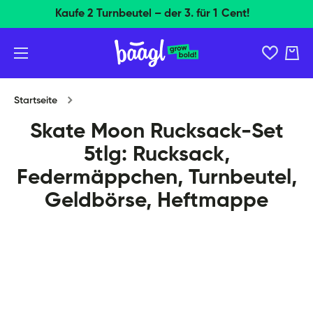
Kostenloser Versand Ab 40 EUR
Direkt zum Inhalt
Ware
Startseite
Skate Moon Rucksack-Set
5tlg: Rucksack,
Federmäppchen, Turnbeutel,
Geldbörse, Heftmappe
Zu Produktinformationen springen