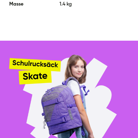
Masse
1.4 kg
- Der Rucksack hat einen Metallanhänger in Form eines
Schlittschuhs als Bonus.
FEDERMÄPPCHEN SKATE MOON
- Stabiles Schulmäppchen mit aufklappbarer
Inneneinteilung
- Innere Reißverschlusstasche
- Inklusive Stundenplan
- Kein Nachfüllmaterial
SKATE MOON BAG
- Eine Tasche für Turnschuhe oder Hausschuhe mit dem
BAAGL-Logo, das im Dunkeln leuchtet.
- Mit starken Schnürsenkeln, die auch das Tragen auf