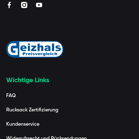
facebookcom/BAAGLde
instagramcom/baaglde/?hl=de
youtubecom/channel/UCUZmEfeByQpARStx
Wichtige Links
FAQ
Rucksack Zertifizierung
Kundenservice
Widerrufsrecht und Rücksendungen